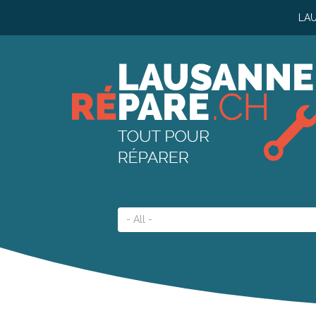
Navigation
Aller
LA
au
principale
contenu
principal
Catégorie
- All -